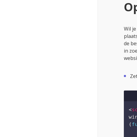
}
)
</
Ope
<
a