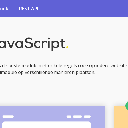
ooks
REST API
avaScript
.
s de bestelmodule met enkele regels code op iedere website.
lmodule op verschillende manieren plaatsen.
Openen via het menu