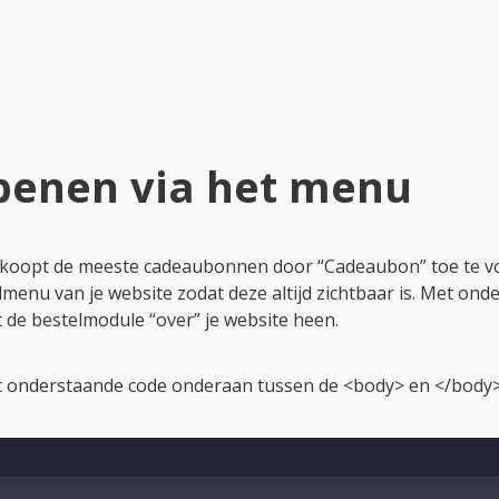
	n
.
async 
=
true
;
	n
.
src 
=
'https://static.gifty.nl/js/widget.
var
 r 
=
 e
.
getElementsByTagName
(
t
)
[
0
]
;
	r
.
parentNode
.
insertBefore
(
n
,
 r
)
;
(
document
,
'script'
)
;
script
>
el onderstaande code in als link om de bestelmodule over de
href
=
"
javascript:Gifty.open();
"
>
Cadeaubon
</
a