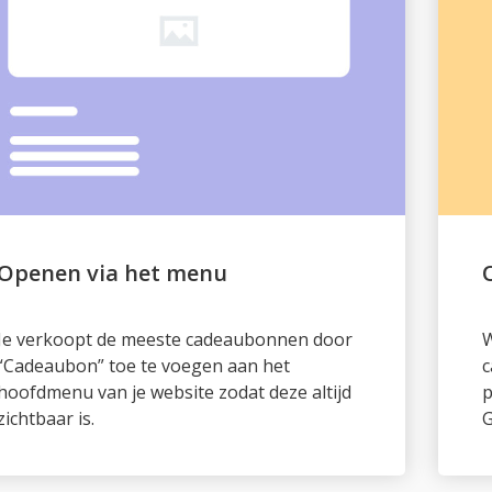
Je verkoopt de meeste cadeaubonnen door
W
“Cadeaubon” toe te voegen aan het
c
hoofdmenu van je website zodat deze altijd
p
zichtbaar is.
G
Openen via het cadeau-icoon
Gebruik deze optie wanneer je de
W
bestelmodule als cadeau-icoon op je hele
e
website wilt plaatsen. Je plaatst het icoon
d
links of rechts in beeld.