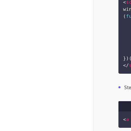
Aa
Op
Wil j