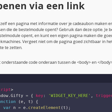
(
document
,
'script'
)
;
script
>
n de bestelmodule door Gifty.open(); aan te roepen. Dat kan
href
=
"
javascript:Gifty.open();
"
>
Cadeaubon ko