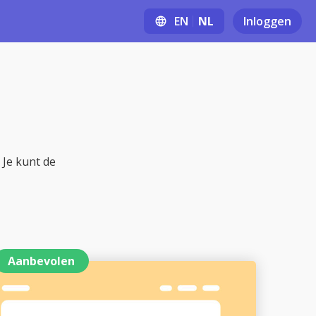
EN
NL
Inloggen
language
 Je kunt de
Aanbevolen
Openen via een link