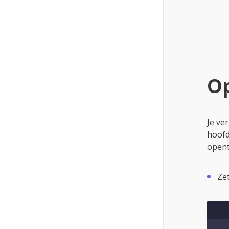
}
)
</
St
<
a