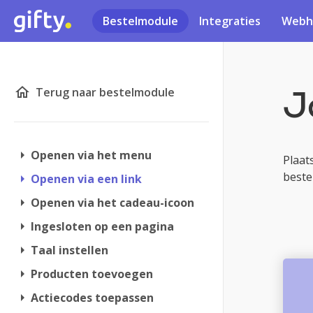
Bestelmodule
Integraties
Webh
J
home
Terug naar bestelmodule
arrow_right
Openen via het menu
Plaat
beste
arrow_right
Openen via een link
arrow_right
Openen via het cadeau-icoon
arrow_right
Ingesloten op een pagina
arrow_right
Taal instellen
arrow_right
Producten toevoegen
arrow_right
Actiecodes toepassen