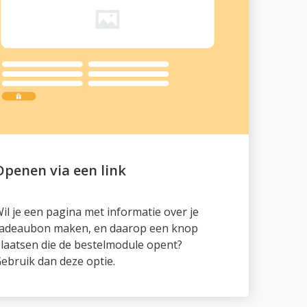
il je een pagina met informatie over je
adeaubon maken, en daarop een knop
laatsen die de bestelmodule opent?
ebruik dan deze optie.
Ingesloten op een pagina
anneer je de bestelmodule als module op
en specifieke pagina wilt plaatsen, gebruik
an deze optie.