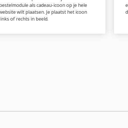
penen via het menu
rkoopt de meeste cadeaubonnen door “Cadeaubon” toe te v
menu van je website zodat deze altijd zichtbaar is. Met ond
 de bestelmodule “over” je website heen.
t onderstaande code onderaan tussen de <body> en </body> 
cript
>
ndow
.
Gifty 
=
{
key
:
'WIDGET_KEY_HERE'
,
trigge
unction
(
e
,
 t
)
{
var
 n 
=
 e
.
createElement
(
t
)
;