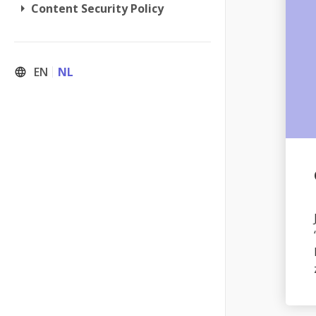
arrow_right
Content Security Policy
EN
NL
language