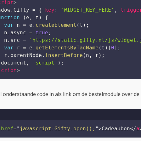
nbevolen
enen via een link
e zelf een pagina met informatie over je cadeaubon maken 